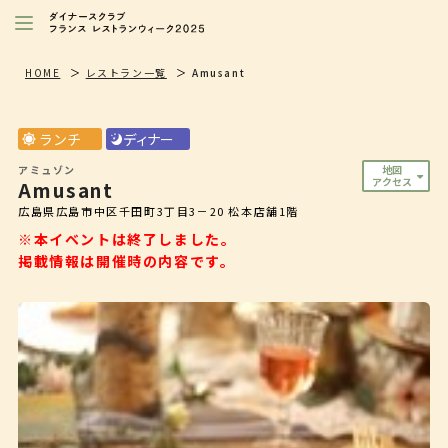
レストランを探す
HOME
レストラン一覧
Amusant
注目シェフ
ランチ
ディナー
特別イベント/キャンペーン
アミュゾン
地図
アクセス
Amusant
ニュース
広島県広島市中区千田町3丁目3－20 松本店舗1階
店舗/プレス向け
※本イベントは終了しました。
掲載情報は開催時の内容です。
ダイナースクラブ
会員限定特典