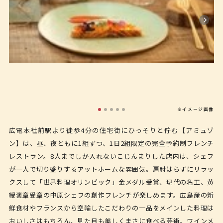
※イメージ画像
広電本社前駅より徒歩4分の住宅街にひっそりと佇む【アミュゾ
ン】は、昼、夜ともに1組ずつ、1日2組限定の完全予約制フレンチ
レストラン。8人までしか入れないこじんまりした店内は、シェフ
が一人で切り盛りするアットホームな雰囲気。肩肘はらずにリラッ
クスして「世界料理オリンピック」金メダル受賞、現代の名工、黄
綬褒章受章の中原シェフの創作フレンチが楽しめます。広島産の新
鮮食材やフランスから空輸したこだわりの一品をメインした料理は
おいしさはもちろん、見た目も美しくまさに食べる芸術。ワインメ