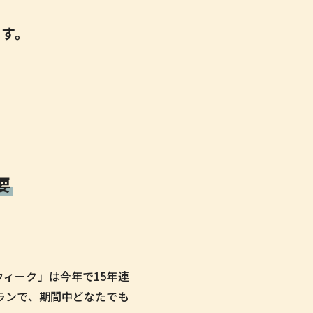
です。
要
ウィーク」は今年で15年連
ランで、期間中どなたでも