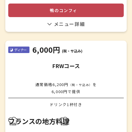
鴨のコンフィと蕎麦茶のサラダ
鴨のコンフィ
✤
香住蟹とカボチャのスープ
フレッシュの地元の鴨を使い、表面はカリッと仕上げ味付
✤
けも地元の方むけに優しい味付けにしました。
メインディッシュ
鰆と牡蛎のグラタン ボンファム仕立て 酒粕と白味噌のク
リームソース
6,000円
ディナー
鹿ロースステーキ 黒ニンニクのソース
(税・サ込み)
✤
デザート
FRWコース
お好みの物を5種類からお選び下さい
・無花果のタルト
通常価格6,200円
を
・ティラミス風パフェ
（税・サ込み）
6,000円で提供
・栃の実のミルフィーユ
・コウノトリ米の米粉のクレープシュゼット
ドリンク1杯付き
・和栗のモンブラン風エクレア
前菜１
✤
バイ貝のエスカルゴ風グラタン
食後のお飲み物
フランスの地方料理
✤
珈琲または紅茶
前菜2