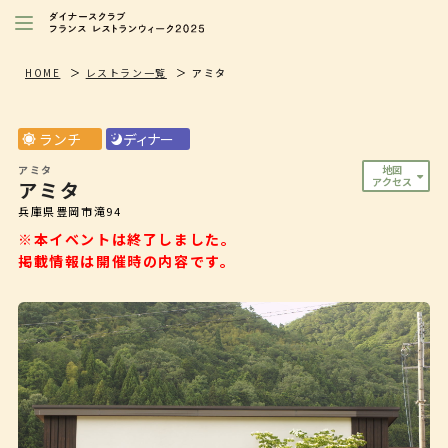
レストランを探す
HOME
レストラン一覧
アミタ
注目シェフ
ランチ
ディナー
特別イベント/キャンペーン
アミタ
地図
アクセス
アミタ
ニュース
兵庫県豊岡市滝94
店舗/プレス向け
※本イベントは終了しました。
掲載情報は開催時の内容です。
ダイナースクラブ
会員限定特典