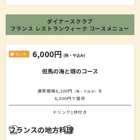
ダイナースクラブ
フランス レストランウィーク
コースメニュー
6,000円
ランチ
(税・サ込み)
但馬の海と畑のコース
通常価格6,200円
を
（税・サ込み）
6,000円で提供
ドリンク1杯付き
前菜１
バイ貝のエスカルゴ風グラタン
フランスの地方料理
✤
前菜2