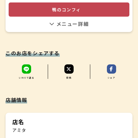
鴨のコンフィと蕎麦茶のサラダ
鴨のコンフィ
✤
香住蟹とカボチャのスープ
フレッシュの地元の鴨を使い、表面はカリッと仕上げ味付
✤
けも地元の方むけに優しい味付けにしました。
メインディッシュ
鰆と牡蛎のグラタン ボンファム仕立て 酒粕と白味噌のク
リームソース
このお店をシェアする
鹿ロースステーキ 黒ニンニクのソース
✤
デザート
お好みの物を5種類からお選び下さい
LINEで送る
投稿
シェア
・無花果のタルト
・ティラミス風パフェ
・栃の実のミルフィーユ
店舗情報
・コウノトリ米の米粉のクレープシュゼット
・和栗のモンブラン風エクレア
✤
店名
食後のお飲み物
アミタ
珈琲または紅茶