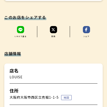
カナッペ
✤
このお店をシェアする
前菜
✤
魚料理
✤
LINEで送る
投稿
シェア
肉料理
✤
デザート
店舗情報
店名
LOUISE
住所
大阪府大阪市西区立売堀1-1-5
地図