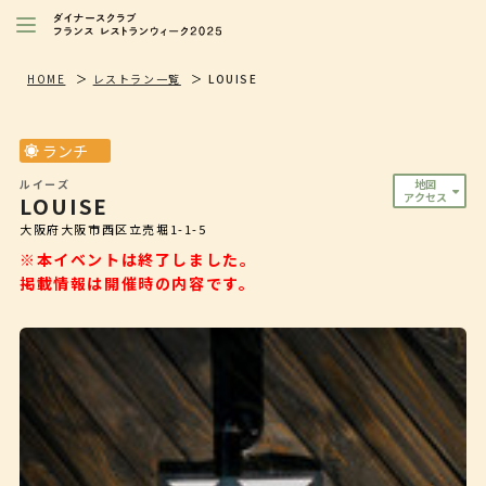
レストランを探す
HOME
レストラン一覧
LOUISE
注目シェフ
ランチ
特別イベント/キャンペーン
ルイーズ
地図
アクセス
LOUISE
ニュース
大阪府大阪市西区立売堀1-1-5
店舗/プレス向け
※本イベントは終了しました。
掲載情報は開催時の内容です。
ダイナースクラブ
会員限定特典